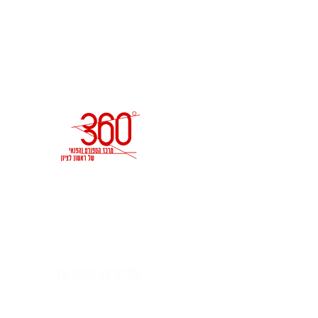
האוניברסיטה 2, ראשון לציון
טל - 03-6336000 דוא״ל -
irisd@hironit.co.il
הצהרת נגישות
מדיניות פרטיות
By REGB DIGITAL. 2018@