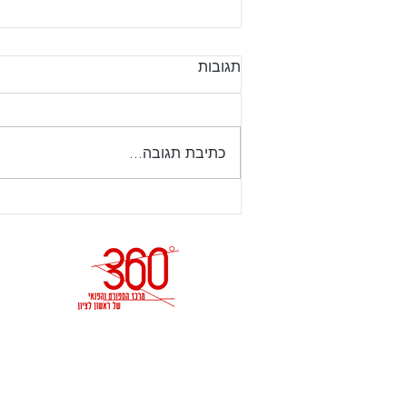
עדכון שעות פתיחה ט באב
תגובות
מנויים יקרים, יום רביעי 22.7.26
ערב תשעה באב – הקאנטרי ייסגר
בשעה 18:00 יום חמישי 23.7.26
כתיבת תגובה...
תשעה באב הקאנטרי יהיה סגור .
האוניברסיטה 2, ראשון לציון
טל - 03-6336000 דוא״ל -
irisd@hironit.co.il