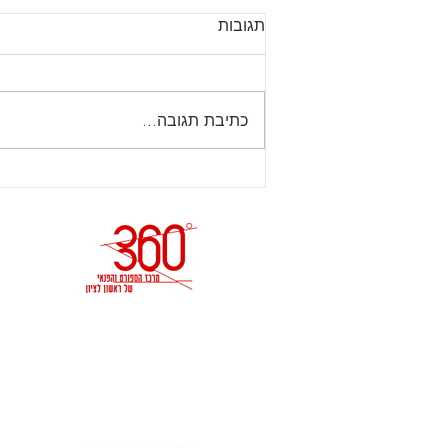
עדכון שעות פתיחה ט באב
תגובות
מנויים יקרים, יום רביעי 22.7.26
ערב תשעה באב – הקאנטרי ייסגר
בשעה 18:00 יום חמישי 23.7.26
כתיבת תגובה...
תשעה באב הקאנטרי יהיה סגור .
האוניברסיטה 2, ראשון לציון
טל - 03-6336000 דוא״ל -
irisd@hironit.co.il
הצהרת נגישות